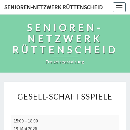
Skip
SENIOREN-NETZWERK RÜTTENSCHEID
Togg
to
navig
content
SENIOREN-
NETZWERK
RÜTTENSCHEID
Freizeitgestaltung
GESELL-
GESELL-SCHAFTSSPIELE
SCHAFTSSPIELE
Gesell-
15:00
–
18:00
schaftsspiele
19. Mai 2026