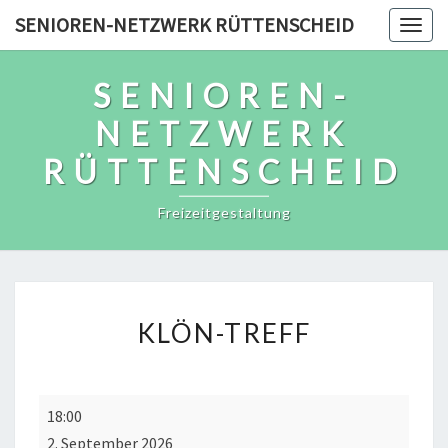
Skip
SENIOREN-NETZWERK RÜTTENSCHEID
Togg
to
navig
content
SENIOREN-
NETZWERK
RÜTTENSCHEID
Freizeitgestaltung
KLÖN-
KLÖN-TREFF
TREFF
Klön-
18:00
Treff
2. September 2026