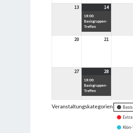
13
13.
14
14.
(1
April
April
Veranstaltu
18:00:
2026
2026
Basisgruppen-
Treffen
20
20.
21
21.
April
April
2026
2026
27
27.
28
28.
(1
April
April
Veranstaltu
18:00:
2026
2026
Basisgruppen-
Treffen
Veranstaltungskategorien
Basis
Extra
Klön-