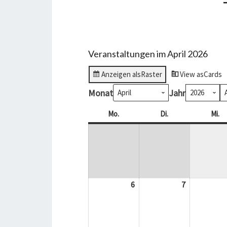
Veranstaltungen im April 2026
Anzeigen als
Raster
View as
Cards
Monat
Jahr
Mo.
Montag
Di.
Dienstag
Mi.
Mi
6
6.
7
7.
April
April
2026
2026