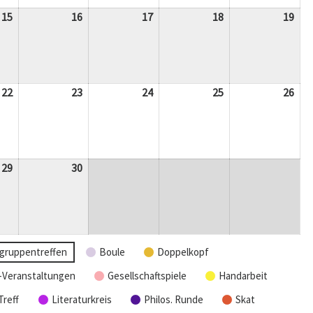
15
15.
16
16.
17
17.
18
18.
19
19.
ng)
April
April
April
April
Apri
2026
2026
2026
2026
202
22
22.
23
23.
24
24.
25
25.
26
26.
April
April
April
April
Apri
2026
2026
2026
2026
202
29
29.
30
30.
ng)
April
April
2026
2026
gruppentreffen
Boule
Doppelkopf
-Veranstaltungen
Gesellschaftspiele
Handarbeit
Treff
Literaturkreis
Philos. Runde
Skat