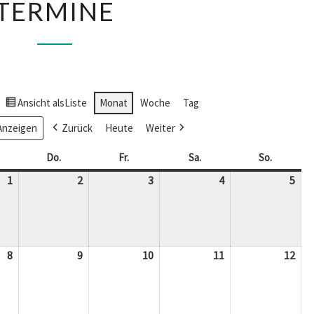
TERMINE
Ansicht als
Liste
Monat
Woche
Tag
Zurück
Heute
Weiter
ttwoch
Do.
Donnerstag
Fr.
Freitag
Sa.
Samstag
So.
Sonntag
1
1.
2
2.
3
3.
4
4.
5
5.
April
April
April
April
Apri
2026
2026
2026
2026
202
8
8.
9
9.
10
10.
11
11.
12
12.
April
April
April
April
Apri
2026
2026
2026
2026
202