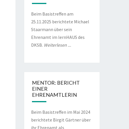
Beim Basistreffen am
l
6
25.11.2025 berichtete Michael
Staarmann über sein
Ehrenamt im lernHAUS des
DKSB.
Weiterlesen ...
l
6
MENTOR: BERICHT
EINER
EHRENAMTLERIN
Beim Basistreffen im Mai 2024
berichtete Birgit Gärtner über
ihr Ehrenamt als