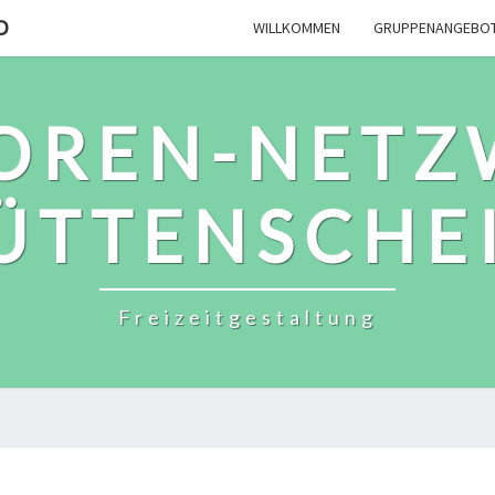
D
WILLKOMMEN
GRUPPENANGEBO
IOREN-NETZ
ÜTTENSCHE
Freizeitgestaltung
TERMINE