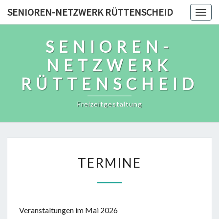
Skip
SENIOREN-NETZWERK RÜTTENSCHEID
Togg
to
navig
content
SENIOREN-
NETZWERK
RÜTTENSCHEID
Freizeitgestaltung
TERMINE
TERMINE
Veranstaltungen im Mai 2026