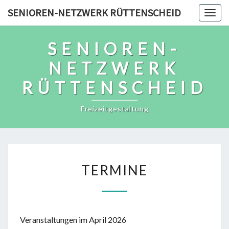
Skip
SENIOREN-NETZWERK RÜTTENSCHEID
Togg
to
navig
content
SENIOREN-
NETZWERK
RÜTTENSCHEID
Freizeitgestaltung
TERMINE
TERMINE
Veranstaltungen im April 2026