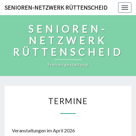
Skip
SENIOREN-NETZWERK RÜTTENSCHEID
Togg
to
navig
content
SENIOREN-
NETZWERK
RÜTTENSCHEID
Freizeitgestaltung
TERMINE
TERMINE
Veranstaltungen im April 2026