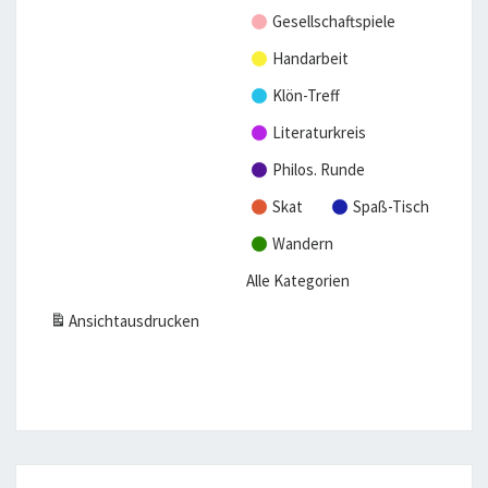
2
2
2
2
Gesellschaftspiele
6
6
6
6
Handarbeit
Klön-Treff
Literaturkreis
Philos. Runde
Skat
Spaß-Tisch
Wandern
Alle Kategorien
Ansicht
ausdrucken