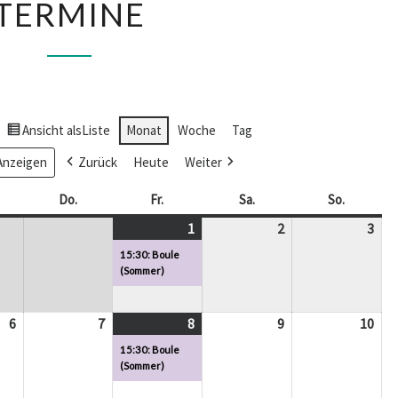
TERMINE
Ansicht als
Liste
Monat
Woche
Tag
Zurück
Heute
Weiter
ttwoch
Do.
Donnerstag
Fr.
Freitag
Sa.
Samstag
So.
Sonntag
1
1.
(1
2
2.
3
3.
Mai
Veranstaltung)
Mai
Mai
15:30: Boule
2026
2026
202
(Sommer)
6
6.
7
7.
8
8.
(1
9
9.
10
10.
Mai
Mai
Mai
Veranstaltung)
Mai
Mai
15:30: Boule
2026
2026
2026
2026
202
(Sommer)