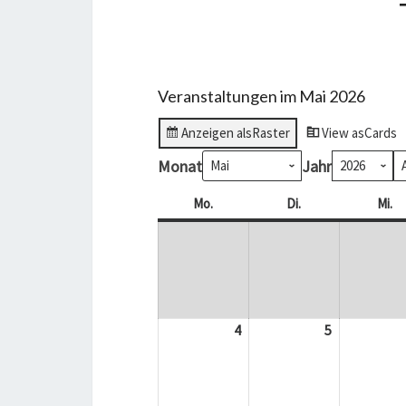
Veranstaltungen im Mai 2026
Anzeigen als
Raster
View as
Cards
Monat
Jahr
Mo.
Montag
Di.
Dienstag
Mi.
Mi
4
4.
5
5.
Mai
Mai
2026
2026