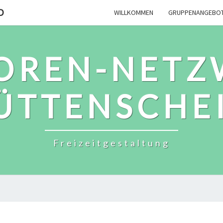
D
WILLKOMMEN
GRUPPENANGEBO
IOREN-NETZ
ÜTTENSCHE
Freizeitgestaltung
TERMINE