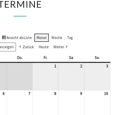
TERMINE
Ansicht als
Liste
Monat
Woche
Tag
Zurück
Heute
Weiter
ttwoch
Do.
Donnerstag
Fr.
Freitag
Sa.
Samstag
So.
Sonntag
1
1.
2
2.
3
3.
Mai
Mai
Mai
2026
2026
202
6
6.
7
7.
8
8.
9
9.
10
10.
Mai
Mai
Mai
Mai
Mai
2026
2026
2026
2026
202