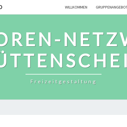
D
WILLKOMMEN
GRUPPENANGEBO
IOREN-NETZ
ÜTTENSCHE
Freizeitgestaltung
TERMINE