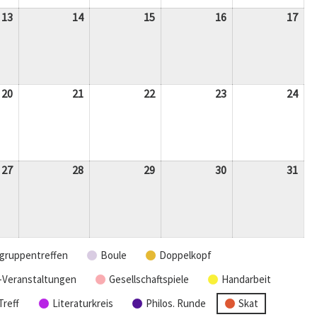
13
13.
14
14.
15
15.
16
16.
17
17.
Mai
Mai
Mai
Mai
Mai
2026
2026
2026
2026
202
20
20.
21
21.
22
22.
23
23.
24
24.
Mai
Mai
Mai
Mai
Mai
2026
2026
2026
2026
202
27
27.
28
28.
29
29.
30
30.
31
31.
Mai
Mai
Mai
Mai
Mai
2026
2026
2026
2026
202
gruppentreffen
Boule
Doppelkopf
-Veranstaltungen
Gesellschaftspiele
Handarbeit
Treff
Literaturkreis
Philos. Runde
Skat