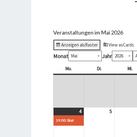
Veranstaltungen im Mai 2026
Anzeigen als
Raster
View as
Cards
Monat
Jahr
Mo.
Montag
Di.
Dienstag
Mi.
Mi
4
4.
(1
5
5.
Mai
Veranstaltung)
Mai
19:00: Skat
2026
2026