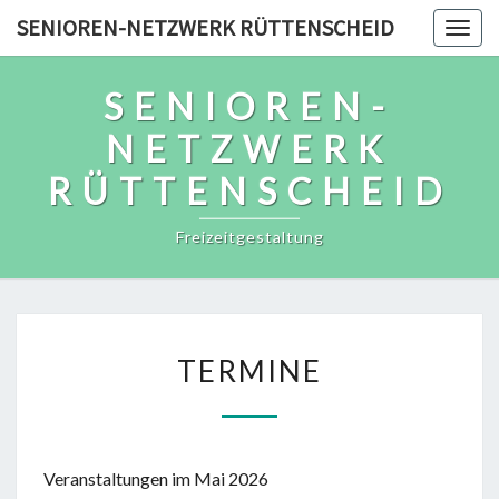
Skip
SENIOREN-NETZWERK RÜTTENSCHEID
Togg
to
navig
content
SENIOREN-
NETZWERK
RÜTTENSCHEID
Freizeitgestaltung
TERMINE
TERMINE
Veranstaltungen im Mai 2026