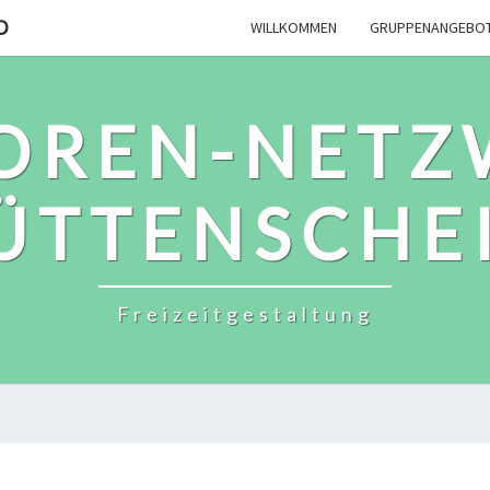
D
WILLKOMMEN
GRUPPENANGEBO
IOREN-NETZ
ÜTTENSCHE
Freizeitgestaltung
TERMINE