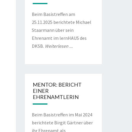
6
Beim Basistreffen am
25.11.2025 berichtete Michael
Staarmann über sein
Ehrenamt im lernHAUS des
i
DKSB.
Weiterlesen ...
6
i
6
MENTOR: BERICHT
EINER
EHRENAMTLERIN
Beim Basistreffen im Mai 2024
berichtete Birgit Gärtner über
ihr Ehrenamt als