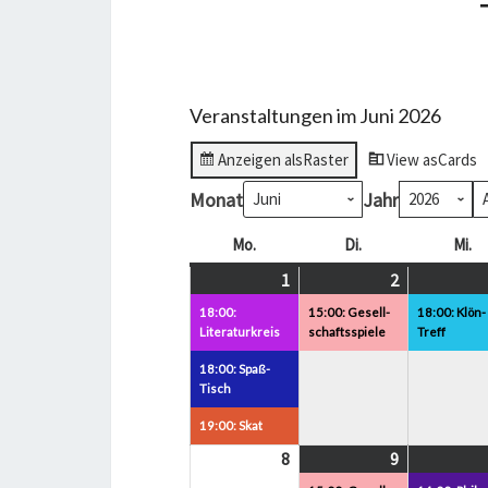
Veranstaltungen im Juni 2026
Anzeigen als
Raster
View as
Cards
Monat
Jahr
Mo.
Montag
Di.
Dienstag
Mi.
Mi
1
1.
(3
2
2.
(1
Juni
Veranstaltungen)
Juni
Veranstaltu
18:00:
15:00: Gesell-
18:00: Klön-
2026
2026
Literaturkreis
schaftsspiele
Treff
18:00: Spaß-
Tisch
19:00: Skat
8
8.
9
9.
(2
Juni
Juni
Veranstalt