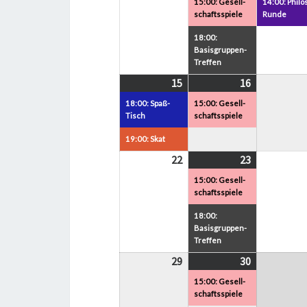
15:00: Gesell-
14:00: Philos
2026
2026
schaftsspiele
Runde
18:00:
Basisgruppen-
Treffen
15
15.
(2
16
16.
(1
Juni
Veranstaltungen)
Juni
Veranstaltu
18:00: Spaß-
15:00: Gesell-
2026
2026
Tisch
schaftsspiele
19:00: Skat
22
22.
23
23.
(2
Juni
Juni
Veranstalt
15:00: Gesell-
2026
2026
schaftsspiele
18:00:
Basisgruppen-
Treffen
29
29.
30
30.
(1
Juni
Juni
Veranstaltu
15:00: Gesell-
2026
2026
schaftsspiele