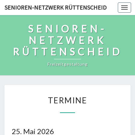
Skip
SENIOREN-NETZWERK RÜTTENSCHEID
Togg
to
navi
content
SENIOREN-
NETZWERK
RÜTTENSCHEID
Freizeitgestaltung
TERMINE
TERMINE
25. Mai 2026