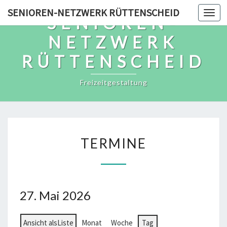
Skip
SENIOREN-NETZWERK RÜTTENSCHEID
Togg
SENIOREN-
to
navi
content
NETZWERK
RÜTTENSCHEID
Freizeitgestaltung
TERMINE
TERMINE
27. Mai 2026
Ansicht als
Liste
Monat
Woche
Tag