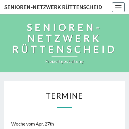
Skip
SENIOREN-NETZWERK RÜTTENSCHEID
Togg
to
navig
content
SENIOREN-
NETZWERK
RÜTTENSCHEID
Freizeitgestaltung
TERMINE
TERMINE
Woche vom Apr. 27th