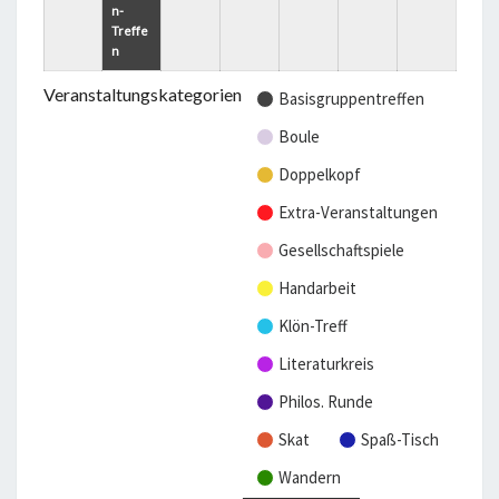
0
0
a
0
0
a
l
n-
2
2
l
2
2
l
t
Treffe
n
6
6
t
6
6
t
u
u
u
n
Veranstaltungskategorien
Basisgruppentreffen
n
n
g)
Boule
g
g)
e
Doppelkopf
n)
Extra-Veranstaltungen
Gesellschaftspiele
Handarbeit
Klön-Treff
Literaturkreis
Philos. Runde
Skat
Spaß-Tisch
Wandern