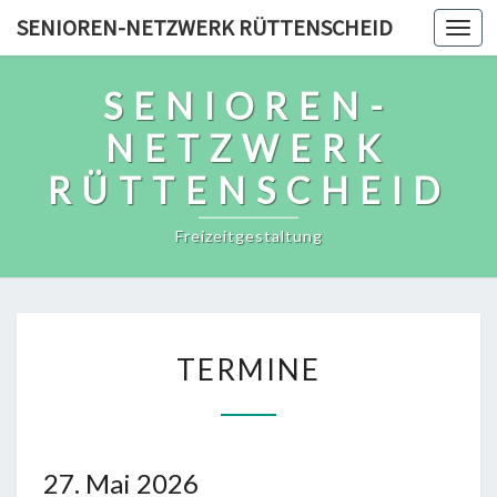
Skip
SENIOREN-NETZWERK RÜTTENSCHEID
Togg
to
navi
content
SENIOREN-
NETZWERK
RÜTTENSCHEID
Freizeitgestaltung
TERMINE
TERMINE
27. Mai 2026