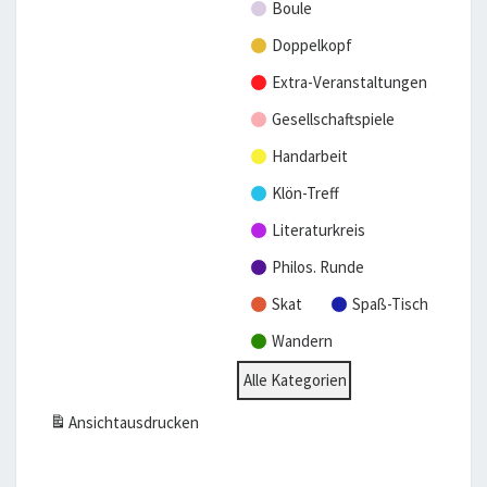
2
2
a
6
l
6
l
6
6
6
Boule
6
6
l
t
t
Doppelkopf
t
u
u
Extra-Veranstaltungen
u
n
n
n
g)
g
Gesellschaftspiele
g)
e
Handarbeit
n)
Klön-Treff
Literaturkreis
Philos. Runde
Skat
Spaß-Tisch
Wandern
Alle Kategorien
Ansicht
ausdrucken