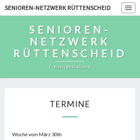
Skip
SENIOREN-NETZWERK RÜTTENSCHEID
Togg
to
navig
content
SENIOREN-
NETZWERK
RÜTTENSCHEID
Freizeitgestaltung
TERMINE
TERMINE
Woche vom März 30th