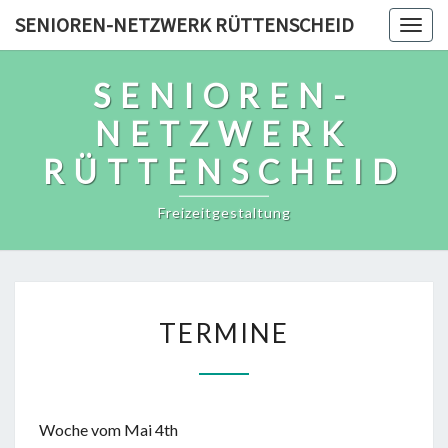
Skip
SENIOREN-NETZWERK RÜTTENSCHEID
Togg
to
navig
content
SENIOREN-
NETZWERK
RÜTTENSCHEID
Freizeitgestaltung
TERMINE
TERMINE
Woche vom Mai 4th