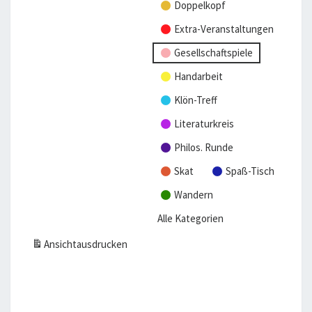
l
Doppelkopf
t
Extra-Veranstaltungen
u
Gesellschaftspiele
n
g)
Handarbeit
Klön-Treff
Literaturkreis
Philos. Runde
Skat
Spaß-Tisch
Wandern
Alle Kategorien
Ansicht
ausdrucken