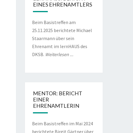
EINES EHRENAMTLERS
ust
6
Beim Basistreffen am
25.11.2025 berichtete Michael
Staarmann über sein
Ehrenamt im lernHAUS des
ust
6
DKSB.
Weiterlesen ...
ust
6
MENTOR: BERICHT
EINER
EHRENAMTLERIN
Beim Basistreffen im Mai 2024
berichtete Birgit Gärtner über