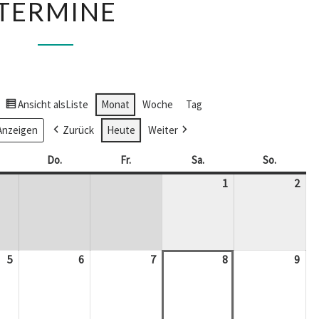
TERMINE
Ansicht als
Liste
Monat
Woche
Tag
Zurück
Heute
Weiter
ttwoch
Do.
Donnerstag
Fr.
Freitag
Sa.
Samstag
So.
Sonntag
1
1.
2
2.
August
Aug
2026
202
5
5.
6
6.
7
7.
8
8.
9
9.
August
August
August
August
Aug
2026
2026
2026
2026
202