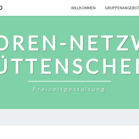
D
WILLKOMMEN
GRUPPENANGEBO
IOREN-NETZ
ÜTTENSCHE
Freizeitgestaltung
TERMINE