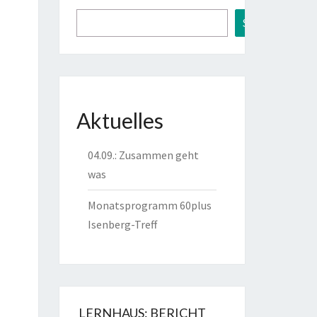
Suchen
Aktuelles
04.09.: Zusammen geht
was
ust
Monatsprogramm 60plus
6
Isenberg-Treff
ust
6
LERNHAUS: BERICHT