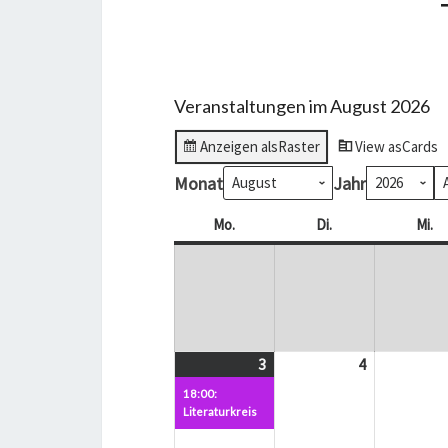
Veranstaltungen im August 2026
Anzeigen als
Raster
View as
Cards
Monat
Jahr
Mo.
Montag
Di.
Dienstag
Mi.
Mi
3
3.
(1
4
4.
August
Veranstaltung)
August
18:00:
2026
2026
Literaturkreis