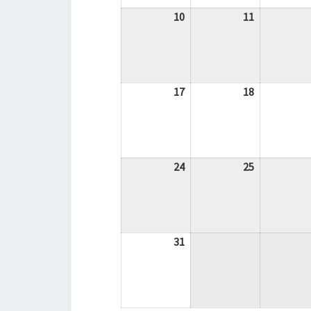
10
10.
11
11.
August
August
2026
2026
17
17.
18
18.
August
August
2026
2026
24
24.
25
25.
August
August
2026
2026
31
31.
August
2026