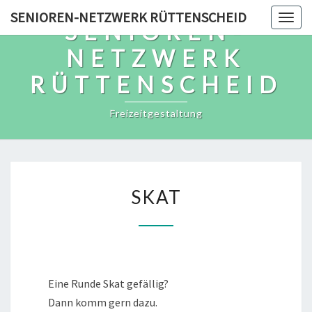
Skip
SENIOREN-NETZWERK RÜTTENSCHEID
Togg
SENIOREN-
to
navig
content
NETZWERK
RÜTTENSCHEID
Freizeitgestaltung
SKAT
SKAT
Eine Runde Skat gefällig?
Dann komm gern dazu.