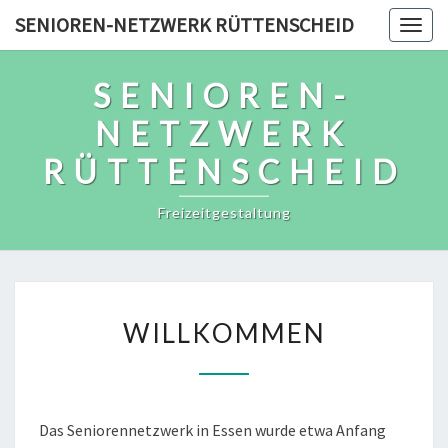
Skip
SENIOREN-NETZWERK RÜTTENSCHEID
Togg
to
navig
content
SENIOREN-
NETZWERK
RÜTTENSCHEID
Freizeitgestaltung
WILLKOMMEN
WILLKOMMEN
Das Seniorennetzwerk in Essen wurde etwa Anfang