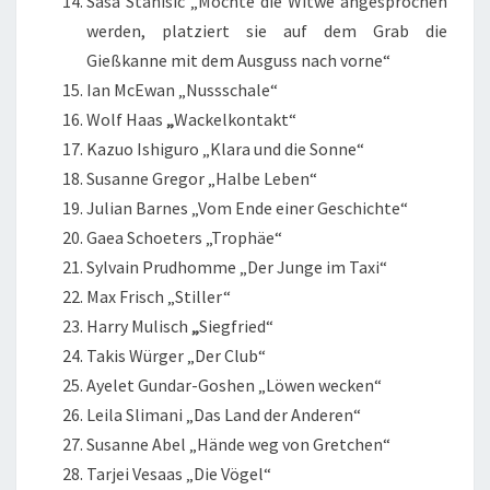
Sasa Stanisic „Möchte die Witwe angesprochen
werden, platziert sie auf dem Grab die
Gießkanne mit dem Ausguss nach vorne“
Ian McEwan „Nussschale“
Wolf Haas
„
Wackelkontakt“
Kazuo Ishiguro „Klara und die Sonne“
Susanne Gregor „Halbe Leben“
Julian Barnes „Vom Ende einer Geschichte“
Gaea Schoeters „Trophäe“
Sylvain Prudhomme „Der Junge im Taxi“
Max Frisch „Stiller“
Harry Mulisch
„
Siegfried“
Takis Würger „Der Club“
Ayelet Gundar-Goshen „Löwen wecken“
Leila Slimani „Das Land der Anderen“
Susanne Abel „Hände weg von Gretchen“
Tarjei Vesaas „Die Vögel“