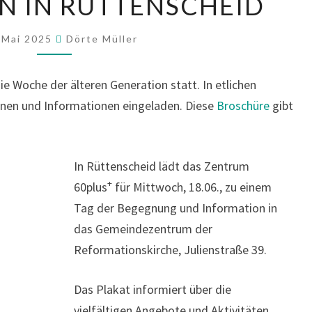
N IN RÜTTENSCHEID
ÄLTEREN
GENERATION
 Mai 2025
Dörte Müller
IN
RÜTTENSCHEID
die Woche der älteren Generation statt. In etlichen
ionen und Informationen eingeladen. Diese
Broschüre
gibt
In Rüttenscheid lädt das Zentrum
+
60plus
für Mittwoch, 18.06., zu einem
Tag der Begegnung und Information in
das Gemeindezentrum der
Reformationskirche, Julienstraße 39.
Das Plakat informiert über die
vielfältigen Angebote und Aktivitäten