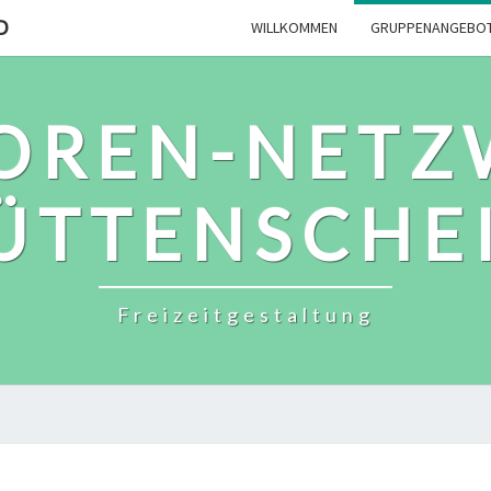
D
WILLKOMMEN
GRUPPENANGEBO
IOREN-NETZ
ÜTTENSCHE
Freizeitgestaltung
DOPPELKOPF