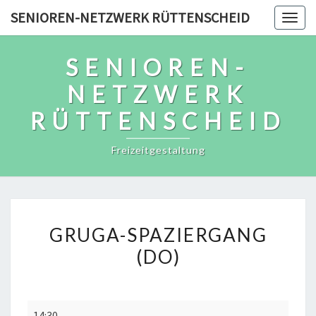
Skip
SENIOREN-NETZWERK RÜTTENSCHEID
Togg
to
navig
content
SENIOREN-
NETZWERK
RÜTTENSCHEID
Freizeitgestaltung
GRUGA-
GRUGA-SPAZIERGANG
SPAZIERGANG
(DO)
(DO)
Gruga-
14:30