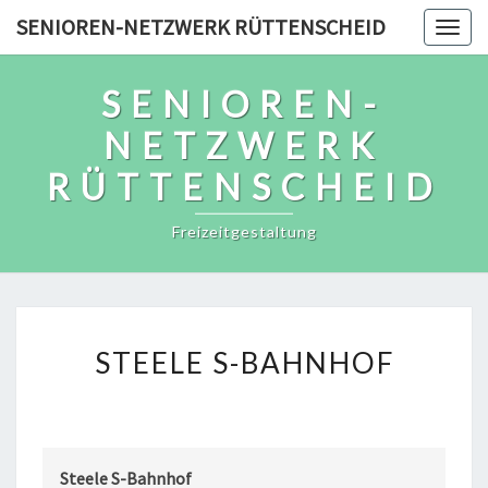
Skip
SENIOREN-NETZWERK RÜTTENSCHEID
Togg
to
navig
content
SENIOREN-
NETZWERK
RÜTTENSCHEID
Freizeitgestaltung
STEELE
STEELE S-BAHNHOF
S-
BAHNHOF
Steele S-Bahnhof