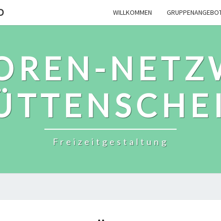
D
WILLKOMMEN
GRUPPENANGEBO
IOREN-NETZ
ÜTTENSCHE
Freizeitgestaltung
WIRTSHAUS