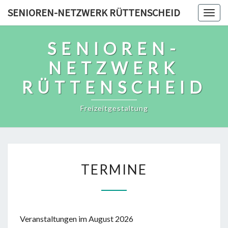
Skip
SENIOREN-NETZWERK RÜTTENSCHEID
Togg
to
navig
content
SENIOREN-
NETZWERK
RÜTTENSCHEID
Freizeitgestaltung
TERMINE
TERMINE
Veranstaltungen im August 2026