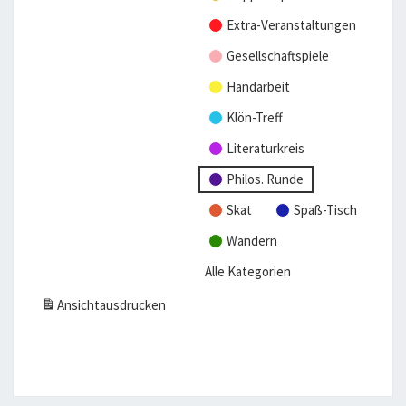
2
Extra-Veranstaltungen
0
Gesellschaftspiele
2
6
Handarbeit
Klön-Treff
Literaturkreis
Philos. Runde
Skat
Spaß-Tisch
Wandern
Alle Kategorien
Ansicht
ausdrucken