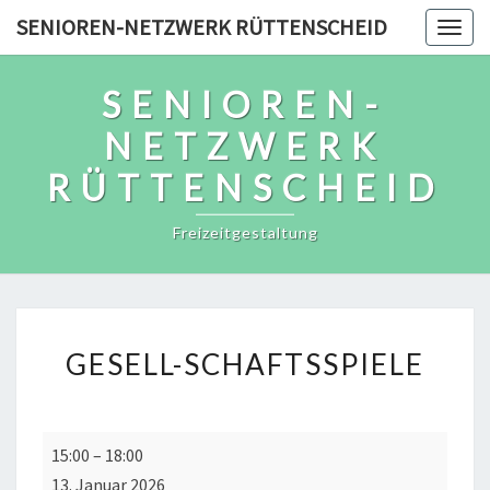
Skip
SENIOREN-NETZWERK RÜTTENSCHEID
Togg
to
navig
content
SENIOREN-
NETZWERK
RÜTTENSCHEID
Freizeitgestaltung
GESELL-
GESELL-SCHAFTSSPIELE
SCHAFTSSPIELE
Gesell-
15:00
–
18:00
schaftsspiele
13. Januar 2026