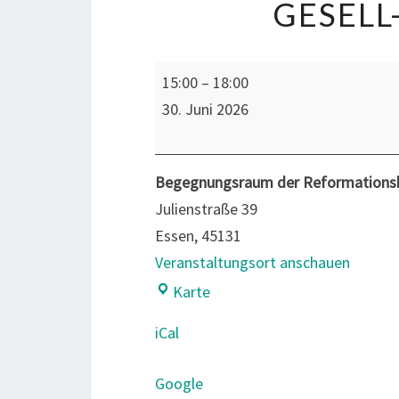
GESELL
Gesell-
15:00
–
18:00
schaftsspiele
30. Juni 2026
Begegnungsraum der Reformationsk
Julienstraße 39
Essen
,
45131
Veranstaltungsort anschauen
Begegnungsraum
Karte
der
iCal
Reformationskirche
Google