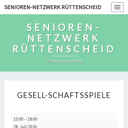
Skip
SENIOREN-NETZWERK RÜTTENSCHEID
Togg
to
navig
content
SENIOREN-
NETZWERK
RÜTTENSCHEID
Freizeitgestaltung
GESELL-
GESELL-SCHAFTSSPIELE
SCHAFTSSPIELE
Gesell-
15:00
–
18:00
schaftsspiele
28. Juli 2026