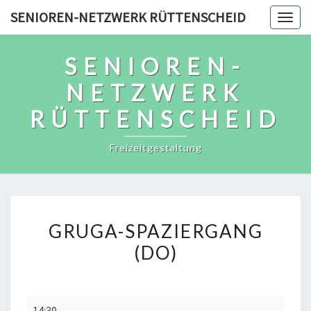
Skip
SENIOREN-NETZWERK RÜTTENSCHEID
Togg
to
navig
content
SENIOREN-
NETZWERK
RÜTTENSCHEID
Freizeitgestaltung
GRUGA-
GRUGA-SPAZIERGANG
SPAZIERGANG
(DO)
(DO)
Gruga-
14:30