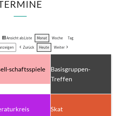
TERMINE
Ansicht als
Liste
Monat
Woche
Tag
Zurück
Heute
Weiter
ell-schaftsspiele
Basisgruppen-
Treffen
eraturkreis
Skat