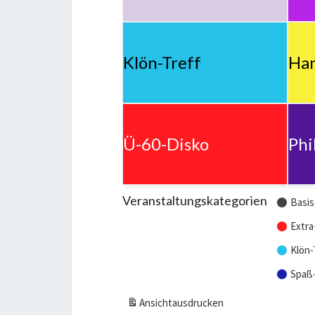
Klön-Treff
Han
Ü-60-Disko
Phi
Veranstaltungskategorien
Basis
Extra
Klön-
Spaß
Ansicht
ausdrucken