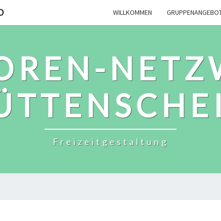
D
WILLKOMMEN
GRUPPENANGEBO
IOREN-NETZ
ÜTTENSCHE
Freizeitgestaltung
TERMINE