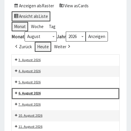
Anzeigen als
Raster
View as
Cards
Ansicht als
Liste
Monat
Woche
Tag
Monat
Jahr
Zurück
Heute
Weiter
3. August 2026
Literaturkreis
Skat
4. August 2026
Gesell-
5. August 2026
schaftsspiele
Klön-
6. August 2026
Treff
Handarbeiten
Doppelkopf
7. August 2026
Boule
Ü-60-
10. August 2026
(Sommer)
Disko
Spaß-
11. August 2026