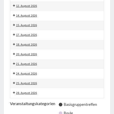
Tisch
Gesell-
Basisgruppen-
12. August 2026
schaftsspiele
Treffen
Philos.
14. August 2026
Runde
Boule
15. August 2026
(Sommer)
Wandern
17. August 2026
Skat
18. August 2026
Gesell-
20. August 2026
schaftsspiele
Handarbeiten
Doppelkopf
21. August 2026
Boule
24. August 2026
(Sommer)
Spaß-
25. August 2026
Tisch
Gesell-
Basisgruppen-
28. August 2026
schaftsspiele
Treffen
Boule
Veranstaltungskategorien
Basisgruppentreffen
(Sommer)
Boule