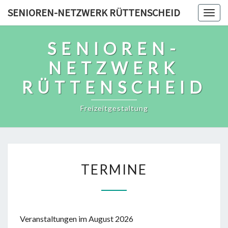
Skip
SENIOREN-NETZWERK RÜTTENSCHEID
Togg
to
navig
content
SENIOREN-
NETZWERK
RÜTTENSCHEID
Freizeitgestaltung
TERMINE
TERMINE
Veranstaltungen im August 2026