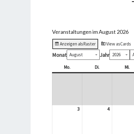
Veranstaltungen im August 2026
Anzeigen als
Raster
View as
Cards
Monat
Jahr
Mo.
Montag
Di.
Dienstag
Mi.
Mi
3
3.
4
4.
August
August
2026
2026