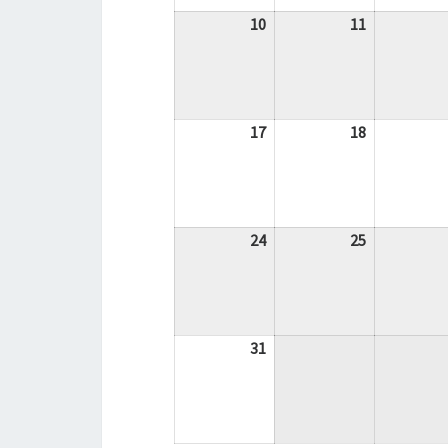
10
10.
11
11.
August
August
2026
2026
17
17.
18
18.
August
August
2026
2026
24
24.
25
25.
August
August
2026
2026
31
31.
August
2026