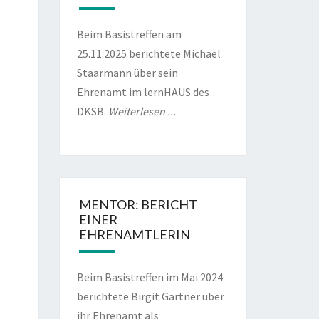
Beim Basistreffen am
ust
6
25.11.2025 berichtete Michael
Staarmann über sein
Ehrenamt im lernHAUS des
DKSB.
Weiterlesen ...
ust
6
ust
MENTOR: BERICHT
6
EINER
EHRENAMTLERIN
Beim Basistreffen im Mai 2024
berichtete Birgit Gärtner über
ihr Ehrenamt als