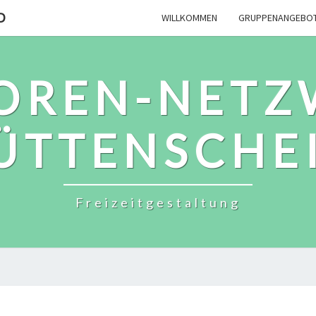
D
WILLKOMMEN
GRUPPENANGEBO
IOREN-NETZ
ÜTTENSCHE
Freizeitgestaltung
TERMINE