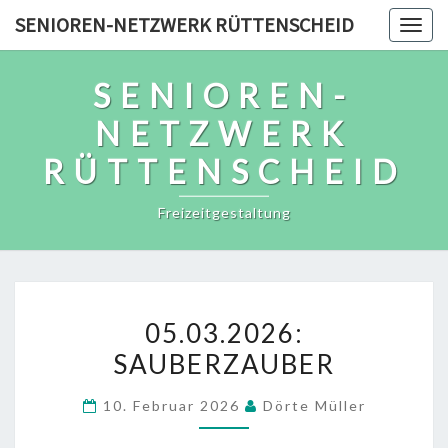
Skip
SENIOREN-NETZWERK RÜTTENSCHEID
Togg
to
navig
content
SENIOREN-
NETZWERK
RÜTTENSCHEID
Freizeitgestaltung
05.03.2026:
05.03.2026:
SAUBERZAUBER
SAUBERZAUBER
10. Februar 2026
Dörte Müller