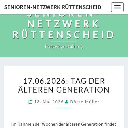
Skip
SENIOREN-NETZWERK RÜTTENSCHEID
Togg
SENIOREN-
to
navig
content
NETZWERK
RÜTTENSCHEID
Freizeitgestaltung
17.06.2026:
17.06.2026: TAG DER
TAG
ÄLTEREN GENERATION
DER
ÄLTEREN
13. Mai 2026
Dörte Müller
GENERATION
Im Rahmen der Wochen der älteren Generation findet